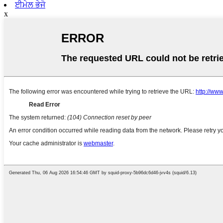
ਈਮੇਲ ਭੇਜੋ
x