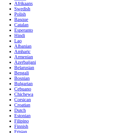
Afrikaans
Swedish
Polish
Basque
Catalan
Esperanto
Hindi
Lao
Albanian
Amharic
Armenian
Azerbaijani
Belarusian
Bengali
Bosnian
Bulgarian
Cebuano
Chichewa
Corsican
Croatian
Dutch
Estonian
Filipino
Finnish
Frisian