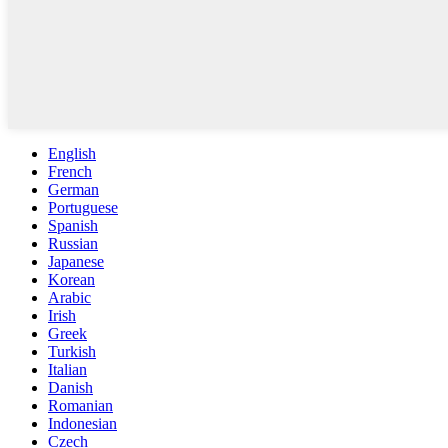
English
French
German
Portuguese
Spanish
Russian
Japanese
Korean
Arabic
Irish
Greek
Turkish
Italian
Danish
Romanian
Indonesian
Czech