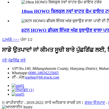
18ton HOWO ਬਿਲਕੁਲ ਨਵਾਂ ਵਾਟਰ ਫੋਮ ਫਾਇਰ ਟ
8ਟਨ HOWO ਡੀਜ਼ਲ ਇੰਜਣ ਅੱਗ ਬੁਝਾਉਣ ਵਾਲਾ ਪਾਣ
1
2
ਅੱਗੇ >
>>
ਪੰਨਾ 1/2
ਸਾਡੇ ਉਤਪਾਦਾਂ ਜਾਂ ਕੀਮਤ ਸੂਚੀ ਬਾਰੇ ਪੁੱਛਗਿੱਛ ਲਈ
ਹੁਣੇ ਪੁੱਛਗਿੱਛ ਕਰੋ
ਪਤਾ:
No.140, Miliangshanxin County, Hanyang District, Wuhan
Whatsapp:
0086-18656225665
ਈ - ਮੇਲ:
sophia@bh-truck.com
© ਕਾਪੀਰਾਈਟ - 2019-2022: ਸਾਰੇ ਅਧਿਕਾਰ ਰਾਖਵੇਂ ਹਨ।
ਗਰਮ ਉਤਪਾਦ
-